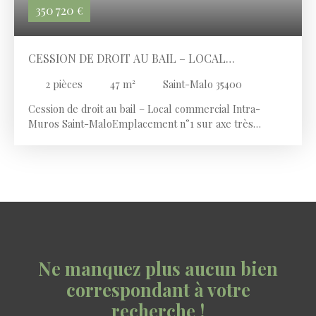
350 720
€
CESSION DE DROIT AU BAIL – LOCAL
COMMERCIAL INTRA-MUROS SAINT-MALO
2
pièces
47
m²
Saint-Malo 35400
Cession de droit au bail – Local commercial Intra-
Muros Saint-MaloEmplacement n°1 sur axe très
passant, secteur commercial dynamique et recherché.
Local en excellent état de 47 m² en RDC avec 4 m de
vitrine + 50 m² de réserve en sous-sol. Bail commercial
– loyer mensuel 1 047 € HT + 210 € de charges. ERP
conforme, belle hauteur sous plafond, fort potentiel
d’exploitation. Prix du droit au bail : 320 000 €.
Ne manquez plus aucun bien
correspondant à votre
recherche !