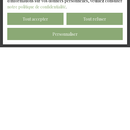
d'informations sur vos données personnelles, veuillez consulter
notre politique de confidentialité
.
Recevoir des annonces
Tout accepter
Tout refuser
Personnaliser
JE RECHERCHE UN BIEN
Vente local industriel Saint-Malo (35400)
Location local commercial Saint-Malo (35400)
Vente maison Saint-Malo (35400)
Vente appartement Cancale (35260)
Vente appartement Saint-Malo (35400)