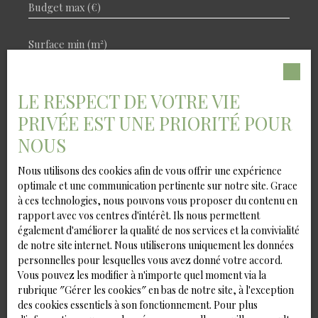
Budget max (€)
Surface min (m²)
J'accepte le traitement de mes données
personnelles conformément au RGPD. Si vous ne
LE RESPECT DE VOTRE VIE
souhaitez pas faire l'objet de prospection
PRIVÉE EST UNE PRIORITÉ POUR
commerciale par voie téléphonique, vous pouvez
vous inscrire gratuitement sur la liste
NOUS
d'opposition au démarchage téléphonique, prévu
par l'article L223-1 du code de la consommation,
Nous utilisons des cookies afin de vous offrir une expérience
sur le site Internet www.bloctel.gouv.fr ou par
optimale et une communication pertinente sur notre site. Grace
courrier adressé à :
à ces technologies, nous pouvons vous proposer du contenu en
rapport avec vos centres d'intérêt. Ils nous permettent
Société Worldline, Service Bloctel, CS 61311, 41013
également d'améliorer la qualité de nos services et la convivialité
BLOIS CEDEX.
de notre site internet. Nous utiliserons uniquement les données
personnelles pour lesquelles vous avez donné votre accord.
Pour en savoir plus sur le traitement de vos
Vous pouvez les modifier à n'importe quel moment via la
données personnelles, veuillez consulter notre
rubrique ″Gérer les cookies″ en bas de notre site, à l'exception
politique de confidentialité
.
des cookies essentiels à son fonctionnement. Pour plus