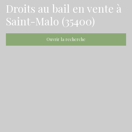
Droits au bail en vente à
Saint-Malo (35400)
Ouvrir la recherche
Type d'offre
Vente
Type de bien
Droit au bail
Localisation
Saint-Malo (35400)
Budget max (€)
Surface min (m²)