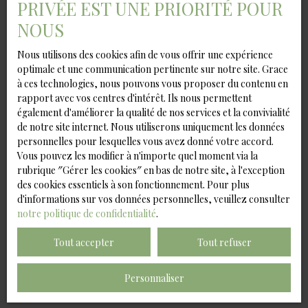
PRIVÉE EST UNE PRIORITÉ POUR
souhaitez pas faire l'objet de prospection
NOUS
commerciale par voie téléphonique, vous pouvez
vous inscrire gratuitement sur la liste
Nous utilisons des cookies afin de vous offrir une expérience
d'opposition au démarchage téléphonique, prévu
optimale et une communication pertinente sur notre site. Grace
par l'article L223-1 du code de la consommation,
à ces technologies, nous pouvons vous proposer du contenu en
sur le site Internet www.bloctel.gouv.fr ou par
rapport avec vos centres d'intérêt. Ils nous permettent
courrier adressé à :
également d'améliorer la qualité de nos services et la convivialité
de notre site internet. Nous utiliserons uniquement les données
Société Worldline, Service Bloctel, CS 61311, 41013
personnelles pour lesquelles vous avez donné votre accord.
BLOIS CEDEX.
Vous pouvez les modifier à n'importe quel moment via la
rubrique ″Gérer les cookies″ en bas de notre site, à l'exception
Pour en savoir plus sur le traitement de vos
des cookies essentiels à son fonctionnement. Pour plus
données personnelles, veuillez consulter notre
d'informations sur vos données personnelles, veuillez consulter
politique de confidentialité
.
notre politique de confidentialité
.
Tout accepter
Tout refuser
Recevoir des annonces
Personnaliser