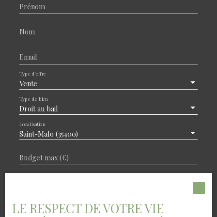
Prénom
Nom
Email
Type d'offre
Vente
Type de bien
Droit au bail
Localisation
Saint-Malo (35400)
Budget max (€)
Surface min (m²)
LE RESPECT DE VOTRE VIE
J'accepte le traitement de mes données
personnelles conformément au RGPD. Si vous ne