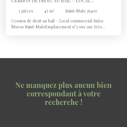
CESSION DE DROIT AU BAIL – LOCAL
COMMERCIAL INTRA-MUROS SAINT-MALO
2
pièces
47
m²
Saint-Malo 35400
Cession de droit au bail – Local commercial Intra-
Muros Saint-MaloEmplacement n°1 sur axe très
passant, secteur commercial dynamique et recherché.
Local en excellent état de 47 m² en RDC avec 4 m de
vitrine + 50 m² de réserve en sous-sol. Bail commercial
– loyer mensuel 1 047 € HT + 210 € de charges. ERP
conforme, belle hauteur sous plafond, fort potentiel
d’exploitation. Prix du droit au bail : 320 000 €.
Ne manquez plus aucun bien
correspondant à votre
recherche !