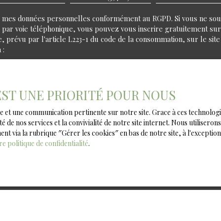
de mes données personnelles conformément au RGPD. Si vous ne souha
ar voie téléphonique, vous pouvez vous inscrire gratuitement sur l
prévu par l'article L223-1 du code de la consommation, sur le site
 :
e Bloctel, CS 61311, 41013 BLOIS CEDEX.
le traitement de vos données personnelles, veuillez consulter notr
 EST UNE PRIORITÉ POUR NOUS
male et une communication pertinente sur notre site. Grace à ces techno
té de nos services et la convivialité de notre site internet. Nous utilise
Recevoir des annonces
 via la rubrique ″Gérer les cookies″ en bas de notre site, à l'exception
re politique de confidentialité
.