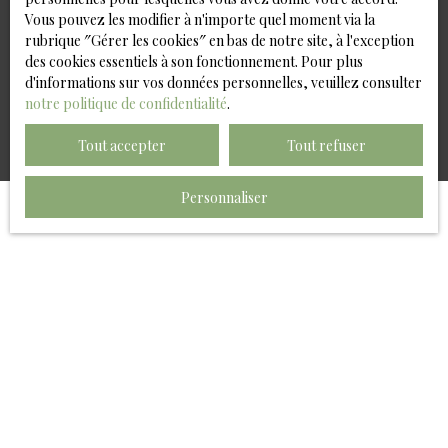
Vous pouvez les modifier à n'importe quel moment via la
rubrique ″Gérer les cookies″ en bas de notre site, à l'exception
Recevoir des annonces
des cookies essentiels à son fonctionnement. Pour plus
d'informations sur vos données personnelles, veuillez consulter
notre politique de confidentialité
.
Tout accepter
Tout refuser
Personnaliser
JE RECHERCHE UN BIEN
Vente local industriel Saint-Malo (35400)
Location local commercial Saint-Malo (35400)
Vente maison Saint-Malo (35400)
Vente appartement Cancale (35260)
Vente appartement Saint-Malo (35400)