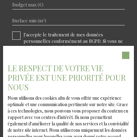
Budget max (€)
Surface min (m²)
J'accepte le traitement de mes données
personnelles conformément au RGPD. Si vous ne
souhaitez pas faire l'objet de prospection
commerciale par voie téléphonique, vous pouvez
vous inscrire gratuitement sur la liste
LE RESPECT DE VOTRE VIE
d'opposition au démarchage téléphonique, prévu
par l'article L223-1 du code de la consommation,
PRIVÉE EST UNE PRIORITÉ POUR
sur le site Internet www.bloctel.gouv.fr ou par
NOUS
courrier adressé à :
Nous utilisons des cookies afin de vous offrir une expérience
Société Worldline, Service Bloctel, CS 61311, 41013
optimale et une communication pertinente sur notre site. Grace
BLOIS CEDEX.
à ces technologies, nous pouvons vous proposer du contenu en
rapport avec vos centres d'intérêt. Ils nous permettent
Pour en savoir plus sur le traitement de vos
également d'améliorer la qualité de nos services et la convivialité
données personnelles, veuillez consulter notre
de notre site internet. Nous utiliserons uniquement les données
politique de confidentialité
.
personnelles pour lesquelles vous avez donné votre accord.