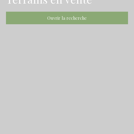
Ouvrir la recherche
Type d'offre
Vente
Type de bien
Terrain
Localisation
Budget max (€)
Surface min (m²)
Rechercher