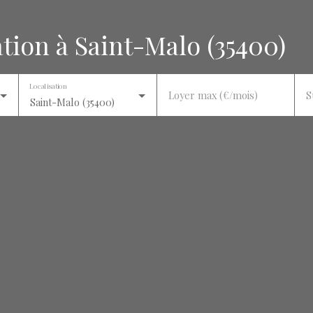
tion à Saint-Malo (35400)
Localisation
Loyer max (€/mois)
S
Saint-Malo (35400)