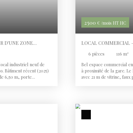
2 500
€ /mois HT HC
UR D'UNE ZONE
LOCAL COMMERCIAL – 
6
pièces
116
m²
al industriel neuf de
Bel espace commercial en 
o. Bâtiment récent (2025)
à proximité de la gare. L
 de 6,50 m, porte
avec 21 m de vitrine, faux
ton. Terrain extérieur de
VMC double flux. Sanitair
activité artisanale,
arges : 100 € / moisDépôt