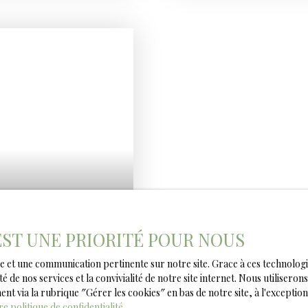
bâtiment conviendra pour 
services sous réserve du 
notamment des disposition
que des normes administra
en vigueur..
 EST UNE PRIORITÉ POUR NOUS
male et une communication pertinente sur notre site. Grace à ces techno
té de nos services et la convivialité de notre site internet. Nous utilise
 via la rubrique ″Gérer les cookies″ en bas de notre site, à l'exception
re politique de confidentialité
.