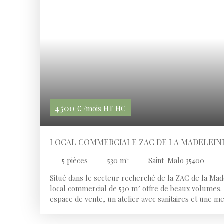
4 500
€ /mois HT HC
LOCAL COMMERCIALE ZAC DE LA MADELEIN
5
pièces
530
m²
Saint-Malo 35400
Situé dans le secteur recherché de la ZAC de la Mad
local commercial de 530 m² offre de beaux volumes.
espace de vente, un atelier avec sanitaires et une m
vitrine, parking commun (10 places) et 50m2 de court
état, conforme ERP, adapté à de nombreuses activit