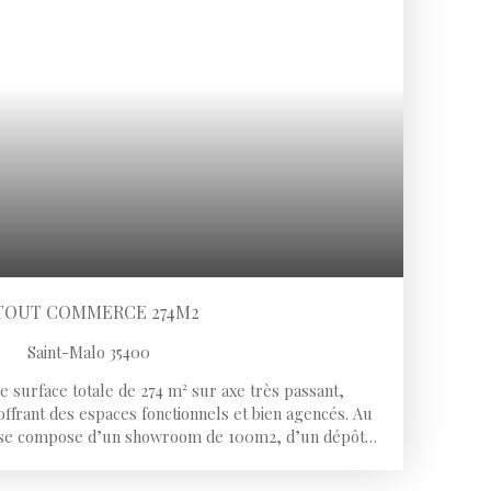
TOUT COMMERCE 274M2
Saint-Malo 35400
 surface totale de 274 m² sur axe très passant,
offrant des espaces fonctionnels et bien agencés. Au
 se compose d’un showroom de 100m2, d’un dépôt
aires (WC). À l’étage, vous trouverez trois bureaux
 supplémentaire, une cuisine et des WC. Ce