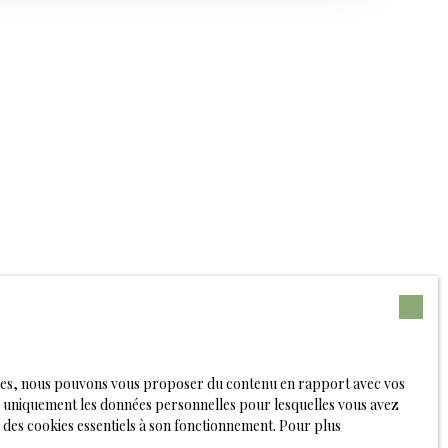
toutes activités commerciales, artisanales ou de
respect de la réglementation en vigueur, et
s du Plan Local d'Urbanisme (PLU) applicable, ainsi
tives, sanitaires, environnementales et de sécurité
logies, nous pouvons vous proposer du contenu en rapport avec vos
rons uniquement les données personnelles pour lesquelles vous avez
 des cookies essentiels à son fonctionnement. Pour plus