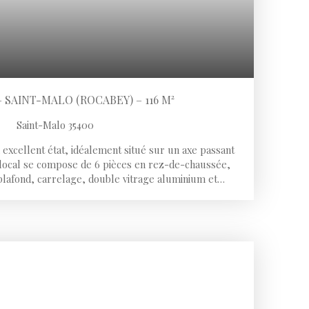
SAINT-MALO (ROCABEY) – 116 M²
Saint-Malo 35400
excellent état, idéalement situé sur un axe passant
e local se compose de 6 pièces en rez-de-chaussée,
 plafond, carrelage, double vitrage aluminium et
es inclus, conforme PMR. Chauffage électrique.