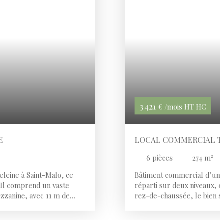
3 421
€ /mois HT HC
E
LOCAL COMMERCIAL 
6
pièces
274
m²
eleine à Saint-Malo, ce
Bâtiment commercial d’une
 Il comprend un vaste
réparti sur deux niveaux, 
ezzanine, avec 11 m de
rez-de-chaussée, le bien
 privative. Local en bon
de 57m2 ainsi que de sanit
és commerciales ou
de plus de 18m2, un dépôt