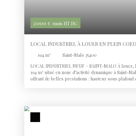
2 000
€ /mois HT HC
LOCAL INDUSTRIEL À LOUER EN PLEIN COE
DYNAMIQUE DE SAINT-MALO
194
m²
Saint-Malo 35400
LOCAL INDUSTRIEL NEUF – SAINT-MALO À louer, loc
194 m² situé en zone d’activité dynamique à Saint-Mal
offrant de belles prestations : hauteur sous plafond
sectionnelle électrique, structure métallique, sol bé
380 m² avec parking privatif (2 places). 👉 Idéal pour 
stockage ou logistique. Loyer : 2 500 € HT / moisCh
de garantie : 5 000 € Disponible immédiatement.