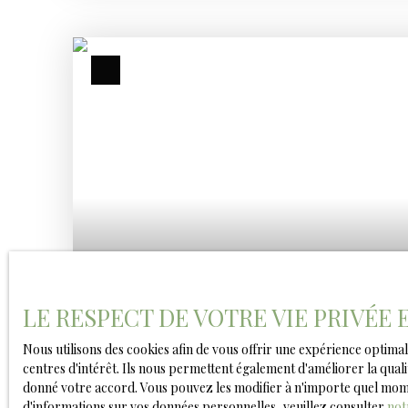
artisanales.
LE RESPECT DE VOTRE VIE PRIVÉE
4 333
€ /mois HT HC
Nous utilisons des cookies afin de vous offrir une expérience opti
centres d'intérêt. Ils nous permettent également d'améliorer la quali
CELLULE COMMERCIALE
donné votre accord. Vous pouvez les modifier à n'importe quel moment
d'informations sur vos données personnelles, veuillez consulter
not